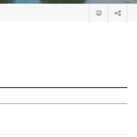
신고하기
불복구제절차
수수료 안내
윤리·인권경영
털
리경영체계
리헌장
동강령
근절 선언문
권경영헌장