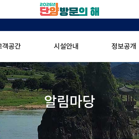
고객공간
시설안내
정보공개
광공사에 바란다
관광시설
칭찬합시다
사전정보공
주
온달관광지
도담삼봉유
사업계획
고수동굴주
만천하스카이워크
행복나