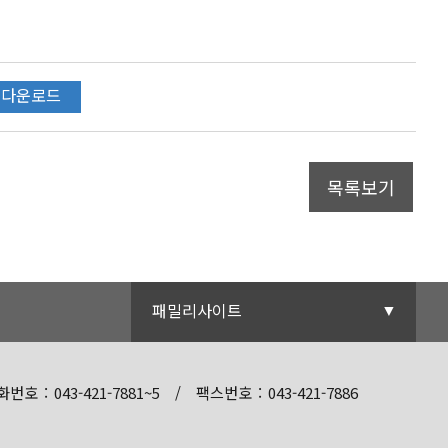
다운로드
목록보기
단양군청
패밀리사이트
번호 : 043-421-7881~5
/
팩스번호 : 043-421-7886