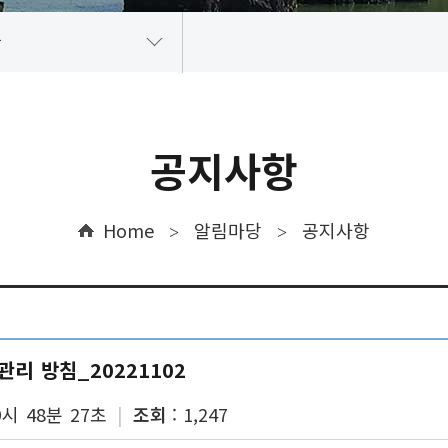
항
단양승마장
고객만족
ESG경영
공공데이터 포
항
비스헌장
ESG경영체계
윤
세
ESG경영정보
윤
공지사항
이행기준
행
사안내
갑질
인
료
Home
알림마당
공지사항
>
>
내
고
리 방침_20221102
9시 48분 27초
조회
1,247