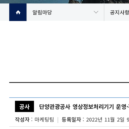
알림마당
인쇄하기
공지사
고객공간
페이스북 공유
공지사
고객서
기본자
서비스
시설안내
트위터 공유
주요행
정보공개
네이버 공유
보도자
알림마당
카카오스토리 공유
입찰안
공사소개
채용공
공사
단양관광공사 영상정보처리기기 운영·관
사이트도우미
자료실
작성자
마케팅팀
등록일자
2022년 11월 2일 