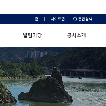
홈
사이트맵
통합검색
알림마당
공사소개
표
차시설
자주묻는질문
공지사항
예산현황
캠핑시설
클린신고센터
CEO 인사말
주요행사안내
수의계
휴
원지
천동관광지
클린신고센터란
소선암
채용공고
경영실적보고서
인증 및 수상
자료실
정보공개
차장
다리안관광지
청탁금지법 위반행위
소백산
신고
소선암오토캠핑장
정관·규정·내규
제출안내
부패·채용비리 신고
대강오토캠핑장
직원 업무분장
조례 및 규칙
정보공개청구
성희롱·성폭력 피해신고
바로가기
갑질피해신고·지원센터
드리버스
VR투어
D
비공개대상정보