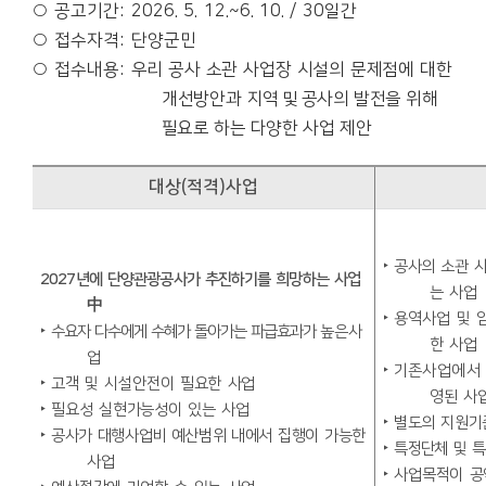
○
공고기간
: 2026. 5. 12.~6. 10. / 30
일간
○
접수자격
:
단양군민
○
접수내용
:
우
리 공사 소관 사업장 시설의 문제점에 대한
개선방안과
지역
및
공사의 발전을 위해
필요로 하는 다양한 사업 제안
대상
(
적격
)
사업
‣
공사의 소관 
2027
년에 단양관광공사가 추진하기를 희망하는
사업
는 사업
中
‣
용
역사업 및 
‣
수요자 다수에게 수혜가 돌아가는 파급효과가
높은사
한 사업
업
‣
기
존사업
에서
‣
고객 및 시설안전이 필요한 사업
영된 사
‣
필요성 실현가능성이 있는 사업
‣
별도의 지원기
‣
공사가 대행사업비 예산범위 내에서 집행이
가능한
‣
특
정단체 및 
사업
‣
사업목적이 공