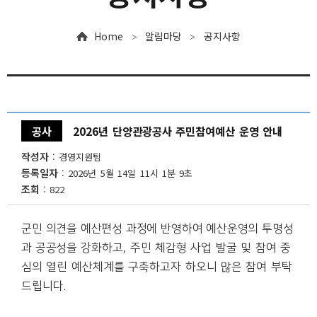
입찰안내
Home
알림마당
공지사항
>
>
채용공고
자료실
인권침해 구제절차
공사
2026년 단양관광공사 주민참여예산 운영 안내
작성자
경영지원팀
등록일자
2026년 5월 14일 11시 1분 9초
조회
822
군민 의견을 예산편성 과정에 반영하여 예산운영의 투명성
과 공공성을
강화하고
,
주민 체감형 사업 발굴 및 참여 중
심의 열린 예산체계를 구축하고자 하오니 많은 참여 부탁
드립니다
.