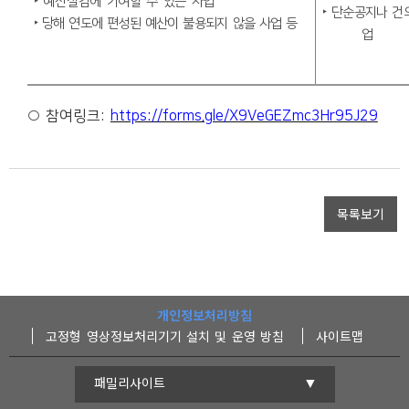
‣
예산절감에 기여할 수 있는 사업
‣
단순공지나 건
‣
당해 연도에 편성된 예산이 불용되지 않을
사업 등
업
○
참여링크
:
https://forms.gle/X9VeGEZmc3Hr95J29
목록보기
개인정보처리방침
고정형 영상정보처리기기 설치 및 운영 방침
사이트맵
패밀리사이트
단양군청